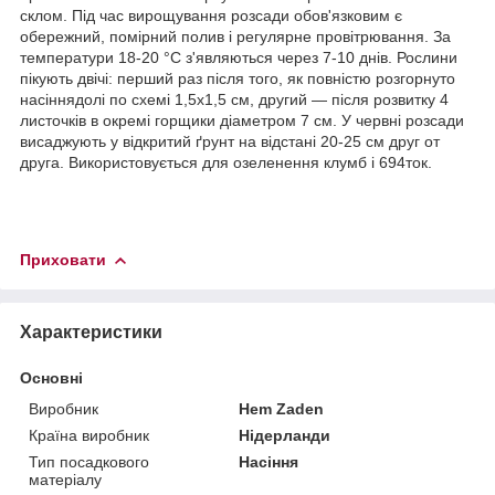
склом. Під час вирощування розсади обов'язковим є
обережний, помірний полив і регулярне провітрювання. За
температури 18-20 °C з'являються через 7-10 днів. Рослини
пікують двічі: перший раз після того, як повністю розгорнуто
насіннядолі по схемі 1,5x1,5 см, другий — після розвитку 4
листочків в окремі горщики діаметром 7 см. У червні розсади
висаджують у відкритий ґрунт на відстані 20-25 см друг от
друга. Використовується для озеленення клумб і 694ток.
Приховати
Характеристики
Основні
Виробник
Hem Zaden
Країна виробник
Нідерланди
Тип посадкового
Насіння
матеріалу