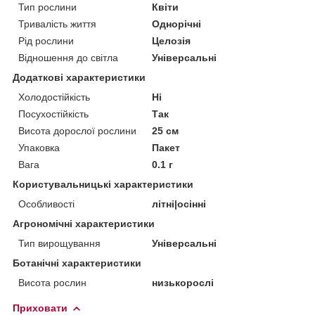
Тип рослини
Квіти
Тривалість життя
Однорічні
Рід рослини
Целозія
Відношення до світла
Універсальні
Додаткові характеристики
Холодостійкість
Ні
Посухостійкість
Так
Висота дорослої рослини
25 см
Упаковка
Пакет
Вага
0.1 г
Користувальницькі характеристики
Особливості
літні|осінні
Агрономічні характеристики
Тип вирощування
Універсальні
Ботанічні характеристики
Висота рослин
низькорослі
Приховати