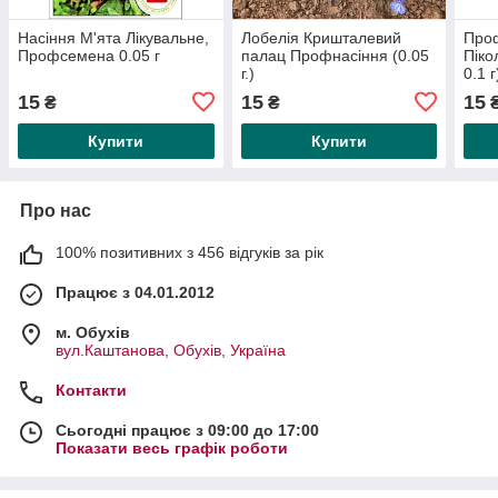
Насіння М'ята Лікувальне,
Лобелія Кришталевий
Проф
Профсемена 0.05 г
палац Профнасіння (0.05
Піко
г.)
0.1 г
15
15
15
₴
₴
Купити
Купити
Про нас
100% позитивних з 456 відгуків за рік
Працює з 04.01.2012
м. Обухів
вул.Каштанова, Обухів, Україна
Контакти
Сьогодні працює з 09:00 до 17:00
Показати весь графік роботи