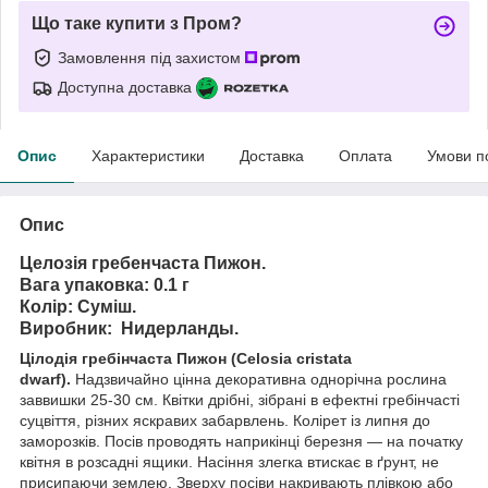
Що таке купити з Пром?
Замовлення під захистом
Доступна доставка
Опис
Характеристики
Доставка
Оплата
Умови п
Опис
Целозія гребенчаста Пижон.
Вага упаковка: 0.1 г
Колір: Суміш.
Виробник:
Нидерланды.
Цілодія гребінчаста Пижон (Celosia cristata
dwarf).
Надзвичайно цінна декоративна однорічна рослина
заввишки 25-30 см. Квітки дрібні, зібрані в ефектні гребінчасті
суцвіття, різних яскравих забарвлень. Колірет із липня до
заморозків. Посів проводять наприкінці березня — на початку
квітня в розсадні ящики. Насіння злегка втискає в ґрунт, не
присипаючи землею. Зверху посіви накривають плівкою або