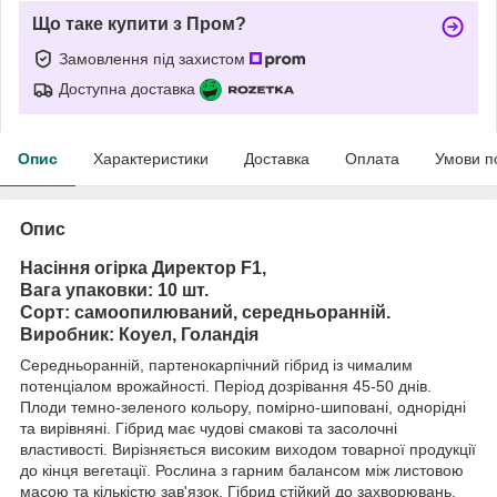
Що таке купити з Пром?
Замовлення під захистом
Доступна доставка
Опис
Характеристики
Доставка
Оплата
Умови п
Опис
Насіння огірка Директор F1,
Вага упаковки: 10 шт.
Сорт: самоопилюваний, середньоранній.
Виробник: Коуел, Голандія
Середньоранній, партенокарпічний гібрид із чималим
потенціалом врожайності. Період дозрівання 45-50 днів.
Плоди темно-зеленого кольору, помірно-шиповані, однорідні
та вирівняні. Гібрид має чудові смакові та засолочні
властивості. Вирізняється високим виходом товарної продукції
до кінця вегетації. Рослина з гарним балансом між листовою
масою та кількістю зав'язок. Гібрид стійкий до захворювань.