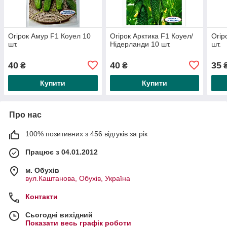
Огірок Амур F1 Коуел 10
Огірок Арктика F1 Коуел/
Огір
шт.
Нідерланди 10 шт.
шт.
40
40
35
₴
₴
Купити
Купити
Про нас
100% позитивних з 456 відгуків за рік
Працює з 04.01.2012
м. Обухів
вул.Каштанова, Обухів, Україна
Контакти
Сьогодні вихідний
Показати весь графік роботи