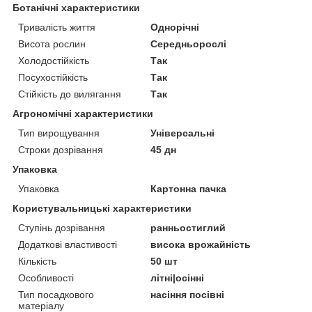
Ботанічні характеристики
Тривалість життя
Однорічні
Висота рослин
Середньорослі
Холодостійкість
Так
Посухостійкість
Так
Стійкість до вилягання
Так
Агрономічні характеристики
Тип вирощування
Універсальні
Строки дозрівання
45 дн
Упаковка
Упаковка
Картонна пачка
Користувальницькі характеристики
Ступінь дозрівання
ранньостиглий
Додаткові властивості
висока врожайність
Кількість
50 шт
Особливості
літні|осінні
Тип посадкового
насіння посівні
матеріалу