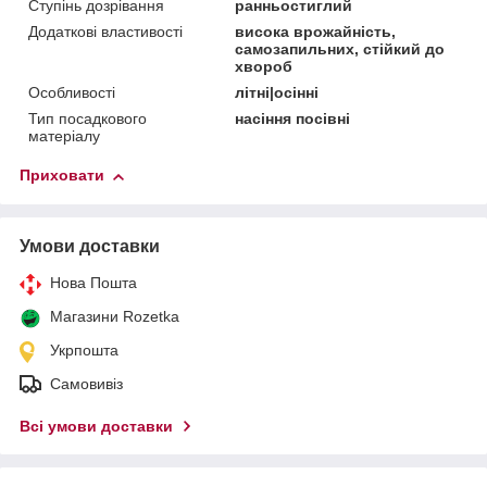
Ступінь дозрівання
ранньостиглий
Додаткові властивості
висока врожайність,
самозапильних, стійкий до
хвороб
Особливості
літні|осінні
Тип посадкового
насіння посівні
матеріалу
Приховати
Умови доставки
Нова Пошта
Магазини Rozetka
Укрпошта
Самовивіз
Всі умови доставки