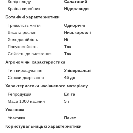
Колір плоду
Салатовий
Країна виробник
Нідерланди
Ботанічні характеристики
Тривалість життя
Однорічні
Висота рослин
Низькорослі
Холодостійкість
Ні
Посухостійкість
Так
Стійкість до вилягання
Так
Агрономічні характеристики
Тип вирощування
Універсальні
Строки дозрівання
45 дн
Характеристики насіннєвого матеріалу
Репродукція
Еліта
Маса 1000 насінин
5 г
Упаковка
Упаковка
Пакет
Користувальницькі характеристики