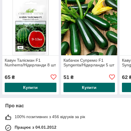
Кавун Талісман F1
Кабачок Супремо F1
Каву
Nunhems/Нідерланди 8 шт
Syngenta/Нідерланди 5 шт
Syng
65
51
62
₴
₴
Купити
Купити
Про нас
100% позитивних з 456 відгуків за рік
Працює з 04.01.2012