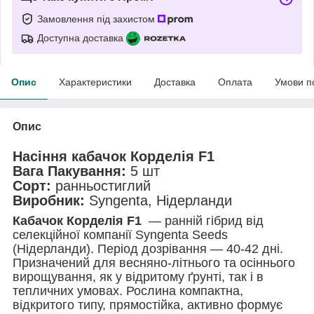
Замовлення під захистом
Доступна доставка
Опис
Характеристики
Доставка
Оплата
Умови п
Опис
Насіння кабачок Корделія F1
Вага Пакування:
5 шт
Сорт:
ранньостиглий
Виробник:
Syngenta, Нідерланди
Кабачок Корделія F1
— ранній гібрид від
селекційної компанії Syngenta Seeds
(Нідерланди). Період дозрівання — 40-42 дні.
Призначений для весняно-літнього та осіннього
вирощування, як у відритому ґрунті, так і в
тепличних умовах. Рослина компактна,
відкритого типу, прямостійка, активно формує