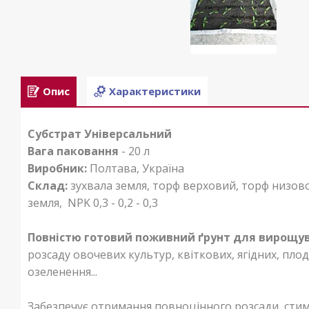
Опис
Характеристики
Субстрат Універсальний
Вага паковання
- 20 л
Виробник:
Полтава, Україна
Склад:
зухвала земля, торф верховий, торф низової
земля, NPK 0,3 - 0,2 - 0,3
Повністю готовий поживний ґрунт для вирощув
розсаду овочевих культур, квіткових, ягідних, пл
озеленення...
Забезпечує отримання повноцінного розсади, сти