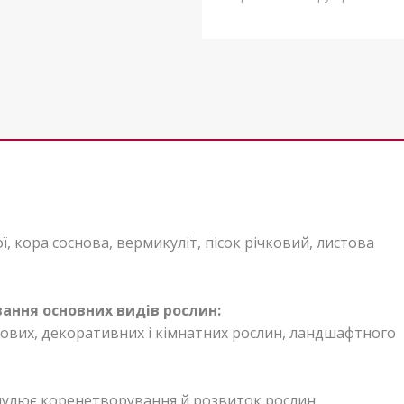
, кора соснова, вермикуліт, пісок річковий, листова
ання основних видів рослин:
одових, декоративних і кімнатних рослин, ландшафтного
мулює коренетворування й розвиток рослин.