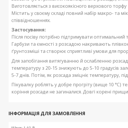
Виготовляється з високоякісного верхового торфу
Містить у своєму складі повний набір макро- та 
співвідношеннях.
Застосування:
Після посіву потрібно підтримувати оптимальний 
Гарбузи та ємності з розсадою накривають плівкою
ґрунтозміші та створює сприятливі умови для прор
Для запобігання витягуванню й ослабленню розсади
температуру з 20-15 знижують до 5-10 градусів за
5-7 днів. Потім, як розсада зміцніє температуру, пі
Пікувалку роблять у добре прогріту (вище 10 °C) т
коріння розсади не загиналися. Довгі корені прищ
ІНФОРМАЦІЯ ДЛЯ ЗАМОВЛЕННЯ
Ціна:
140 ₴