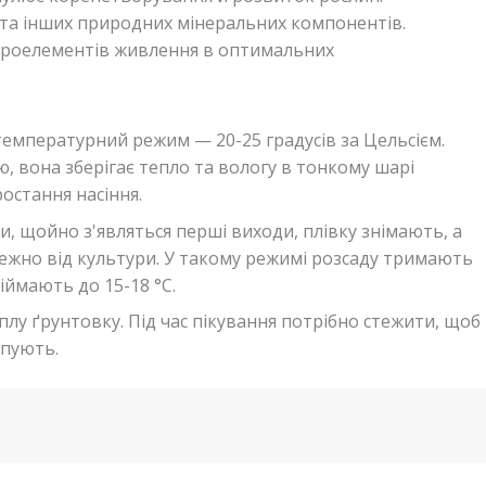
 та інших природних мінеральних компонентів.
мікроелементів живлення в оптимальних
температурний режим — 20-25 градусів за Цельсієм.
, вона зберігає тепло та вологу в тонкому шарі
остання насіння.
, щойно з'являться перші виходи, плівку знімають, а
лежно від культури. У такому режимі розсаду тримають
діймають до 15-18 °C.
еплу ґрунтовку. Під час пікування потрібно стежити, щоб
ипують.