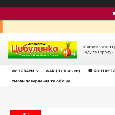
ᐉ АгроМагазин Ц
Саду та Городу)
⋙ ТОВАРИ
🔥АКЦІЇ (Знижки)
☎ КОНТАКТ
Умови повернення та обміну
20 л