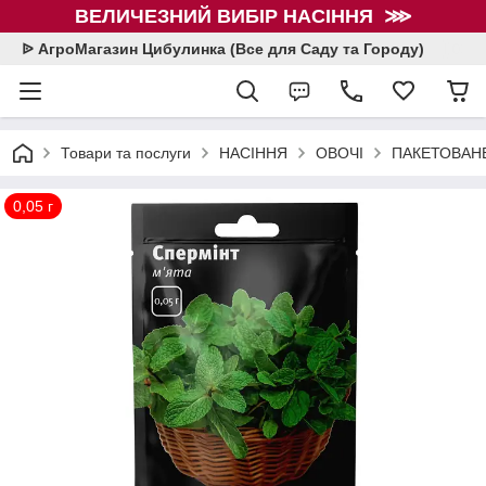
ВЕЛИЧЕЗНИЙ ВИБІР НАСІННЯ ⋙
ᐉ АгроМагазин Цибулинка (Все для Саду та Городу)
Товари та послуги
НАСІННЯ
ОВОЧІ
ПАКЕТОВАНЕ
0,05 г