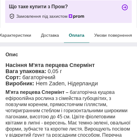
Що таке купити з Пром?
Замовлення під захистом
Характеристики
Доставка
Оплата
Умови повернення
Опис
Насіння М'ята перцева Спермінт
Вага упаковка:
0,05 г
Сорт:
багаторічний
Виробник:
Hem Zaden, Нідерланди
М'ята перцева Спермінт –
багаторічна кущова
ефіроолійна рослина з сімейства губоцвітих, з
повзучим коренем, прямостоячим гіллястим,
чотиригранним стеблом і горизонтальними широкими
пагонами, висотою до 45 см. Цвіте фіолетовими
квітами в липні - вересень. Має темно-зелені, овальної
форми, зубчасте та коротке листя. Вирощують посівом
у відкритий ґрунт та розсадним способом. Перечна