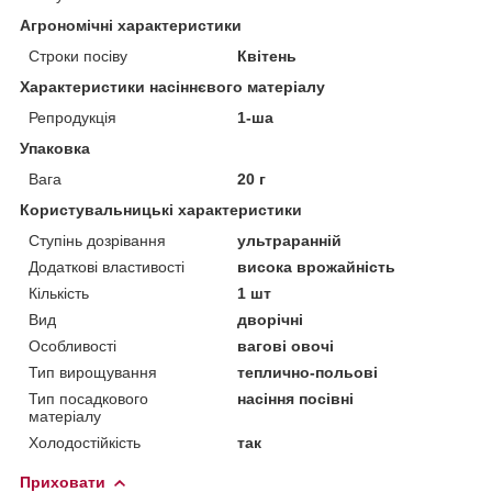
Агрономічні характеристики
Строки посіву
Квітень
Характеристики насіннєвого матеріалу
Репродукція
1-ша
Упаковка
Вага
20 г
Користувальницькі характеристики
Ступінь дозрівання
ультраранній
Додаткові властивості
висока врожайність
Кількість
1 шт
Вид
дворічні
Особливості
вагові овочі
Тип вирощування
теплично-польові
Тип посадкового
насіння посівні
матеріалу
Холодостійкість
так
Приховати