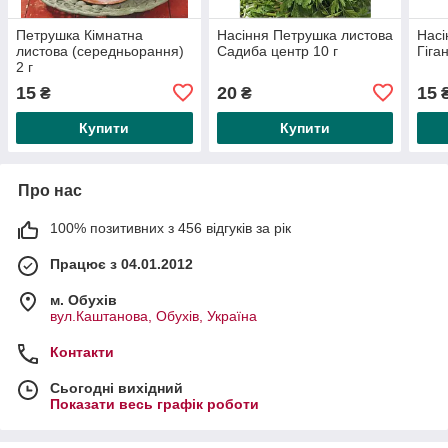
Петрушка Кімнатна
Насіння Петрушка листова
Насі
листова (середньорання)
Садиба центр 10 г
Гіган
2 г
15
20
15
₴
₴
Купити
Купити
Про нас
100% позитивних з 456 відгуків за рік
Працює з 04.01.2012
м. Обухів
вул.Каштанова, Обухів, Україна
Контакти
Сьогодні вихідний
Показати весь графік роботи