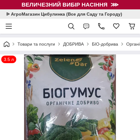
ВЕЛИЧЕЗНИЙ ВИБІР НАСІННЯ ⋙
ᐉ АгроМагазин Цибулинка (Все для Саду та Городу)
Товари та послуги
ДОБРИВА
БІО-добрива
Органі
3.5 л