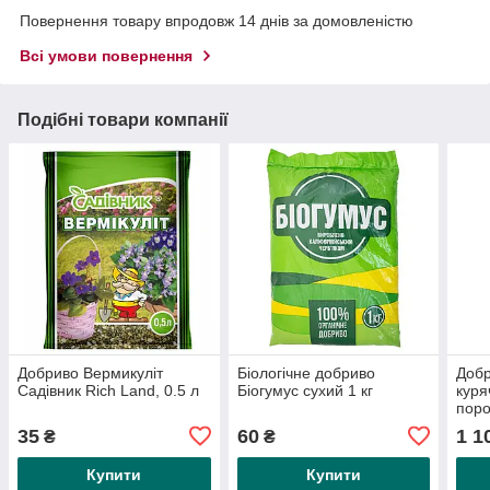
Повернення товару впродовж 14 днів за домовленістю
Всі умови повернення
Подібні товари компанії
Добриво Вермикуліт
Біологічне добриво
Доб
Садівник Rich Land, 0.5 л
Біогумус сухий 1 кг
куря
поро
кг
35
60
1 1
₴
₴
Купити
Купити