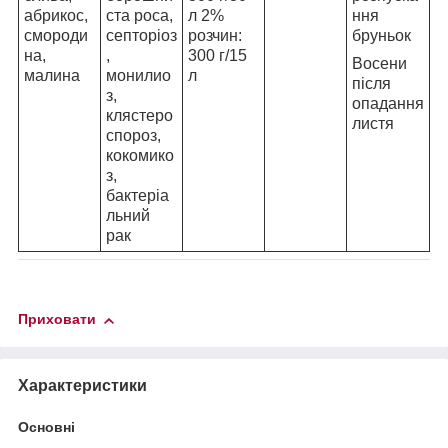
абрикос,
ста роса,
л 2%
ння
смороди
септоріоз
розчин:
бруньок
на,
,
300 г/15
Восени
малина
монилио
л
після
з,
опадання
клястеро
листя
спороз,
кокомико
з,
бактеріа
льний
рак
Приховати
Характеристики
Основні