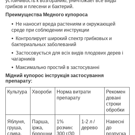
устойчивость к возгоранию, уничтожает все виды
грибков и плесени и бактерий.
Преимущества Медного купороса
Не наносит вреда растениям и окружающей
среде при соблюдении инструкции
Контролирует широкий спектр грибковых и
бактериальных заболеваний
Застосовується для всіх видів плодових дерев і
чагарників
Максимально простий в застосуванні
Мідний купорос інструкція застосування
препарату:
Культура
Хвороби
Норма витрати
Рекомен
препарату
довані
строки
обробки
Яблуня,
Парша,
1%
1-2 л /
Навесні
груша,
іржа,
розчин:
дерево
до
слива,
борошни
300 г/30
розпуска