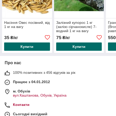
Насіння Овес посівний, від
Залізний купорос 1 кг
Гран
1 кг на вагу
(залізо сірчанокисле) 7-
(Bro
водний 1 кг на вагу
равл
вагу
35
75
550
₴/кг
₴/кг
Купити
Купити
Про нас
100% позитивних з 456 відгуків за рік
Працює з 04.01.2012
м. Обухів
вул.Каштанова, Обухів, Україна
Контакти
Сьогодні вихідний