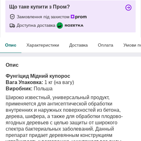
Що таке купити з Пром?
Замовлення під захистом
Доступна доставка
Опис
Характеристики
Доставка
Оплата
Умови п
Опис
Фунгіцид Мідний купорос
Вага Упаковка:
1 кг (на вагу)
Виробник:
Польша
Широко известный, универсальный продукт,
применяется для антисептической обработки
внутренних и наружных поверхностей из бетона,
дерева, шифера, а также для обработки плодово-
ягодных деревьев с целью защиты от широкого
спектра бактериальных заболеваний. Данный
препарат придает деревянным конструкциям