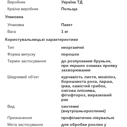
Виробник
Україна ТД
Країна виробник
Польща
Упаковка
Упаковка
Пакет
Вага
1 кг
Користувальницькі характеристики
Тип
неорганічні
Форма випуску
порошок
Термін застосування
до розпускання бруньок,
при перших ознаках прояву
захворювання
Шкідливий об'єкт
курчавість листя, моніліоз,
борошниста роса, парша,
іржа, сажістий грибок,
снігова пліснява,
фітофтороз, виразковий
рак
Вид
системні
(внутрішньорослинні)
Призначення
профілактично-лікувальні
Мета застосування
для обробки рослин у