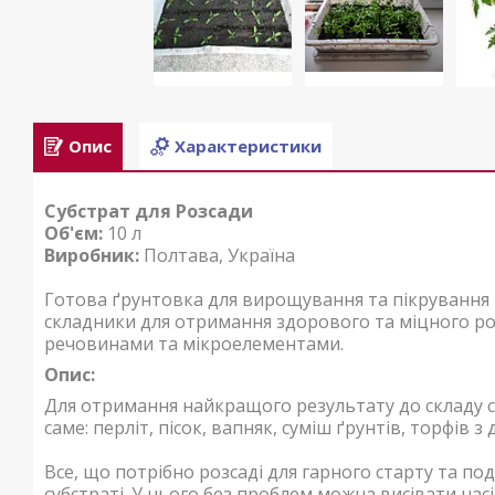
Опис
Характеристики
Субстрат для Розсади
Об'єм:
10 л
Виробник:
Полтава, Україна
Готова ґрунтовка для вирощування та пікрування р
складники для отримання здорового та міцного ро
речовинами та мікроелементами.
Опис:
Для отримання найкращого результату до складу су
саме: перліт, пісок, вапняк, суміш ґрунтів, торфів
Все, що потрібно розсаді для гарного старту та 
субстраті. У нього без проблем можна висівати нас