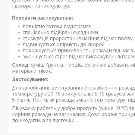
і декоративних культур.
Переваги застосування:
повністю готова ґрунтосмся
спеціально підібрані складники
стимуляція проростання насіння під час посіву
підвищується опірність до хвороб
покращується приживаність розсади під час в
зменшується стрес під час висаджування/пере
Склад:
суміш ґрунтів, торфів, органічні добавки, 
матеріали, пісок.
Застосування:
Для запобігання витягуванню й ослабленню розсади
температуру з 20-15 знижують до 5-10 градусів за
5-7 днів. Потім, як розсада зміцніє температуру, пі
Пікувалку роблять у добре прогріту (вище 10 °C) т
коріння розсади не загиналися. Довгі корені прищи
пошкодити, а за листочки.