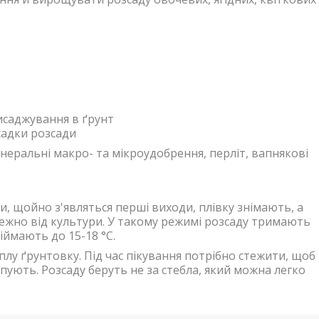
исаджування в ґрунт
садки розсади
мінеральні макро- та мікроудобрення, перліт, вапнякові
, щойно з'являться перші виходи, плівку знімають, а
лежно від культури. У такому режимі розсаду тримають
діймають до 15-18 °C.
еплу ґрунтовку. Під час пікування потрібно стежити, щоб
пують. Розсаду беруть не за стебла, який можна легко