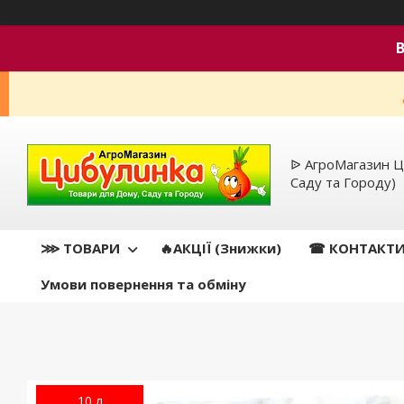
ᐉ АгроМагазин Ц
Саду та Городу)
⋙ ТОВАРИ
🔥АКЦІЇ (Знижки)
☎ КОНТАКТ
Умови повернення та обміну
10 л