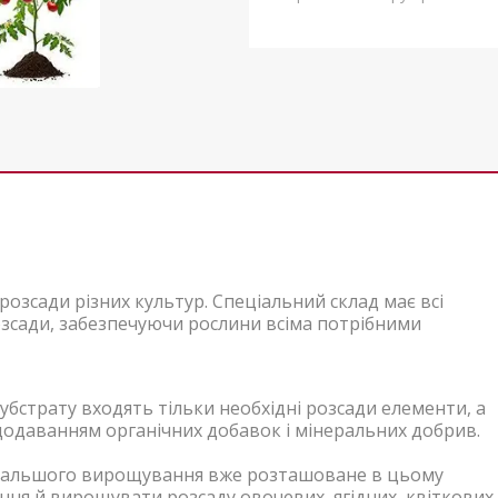
озсади різних культур. Спеціальний склад має всі
зсади, забезпечуючи рослини всіма потрібними
бстрату входять тільки необхідні розсади елементи, а
 з додаванням органічних добавок і мінеральних добрив.
подальшого вирощування вже розташоване в цьому
іння й вирощувати розсаду овочевих, ягідних, квіткових