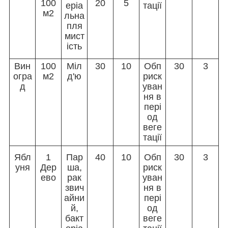
100
20
5
еріа
тації
м2
льна
пля
мист
ість
Вин
100
Міл
30
10
Обп
30
3
огра
м2
д'ю
риск
д
уван
ня в
пері
од
веге
тації
Ябл
1
Пар
40
10
Обп
30
3
уня
Дер
ша,
риск
ево
рак
уван
звич
ня в
айни
пері
й,
од
бакт
веге