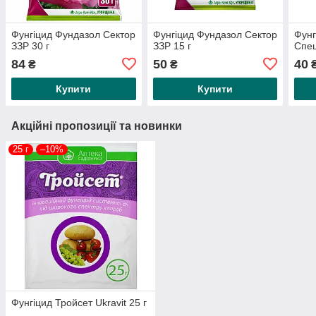
Фунгіцид Фундазол Сектор
Фунгіцид Фундазол Сектор
Фунг
ЗЗР 30 г
ЗЗР 15 г
Спец
84
50
40
₴
₴
Купити
Купити
Акційні пропозиції та новинки
25 г
–10%
Фунгіцид Тройсет Ukravit 25 г