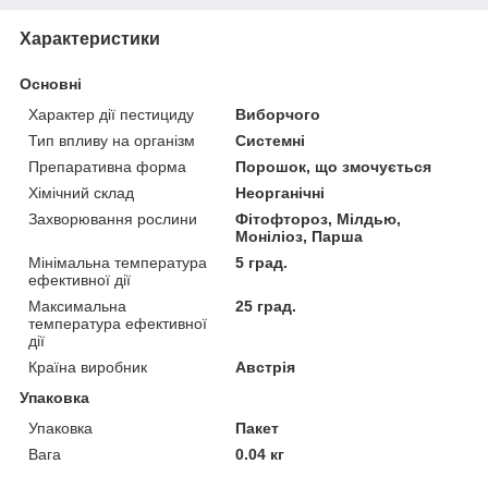
Характеристики
Основні
Характер дії пестициду
Виборчого
Тип впливу на організм
Системні
Препаративна форма
Порошок, що змочується
Хімічний склад
Неорганічні
Захворювання рослини
Фітофтороз, Мілдью,
Моніліоз, Парша
Мінімальна температура
5 град.
ефективної дії
Максимальна
25 град.
температура ефективної
дії
Країна виробник
Австрія
Упаковка
Упаковка
Пакет
Вага
0.04 кг