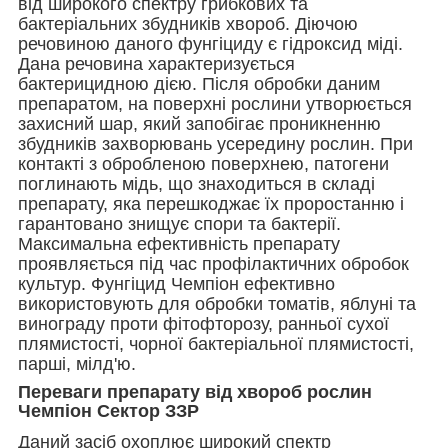
від широкого спектру грибкових та
бактеріальних збудників хвороб. Діючою
речовиною даного фунгіциду є гідроксид міді.
Дана речовина характеризується
бактерицидною дією. Після обробки даним
препаратом, на поверхні рослини утворюється
захисний шар, який запобігає проникненню
збудників захворювань усередину рослин. При
контакті з обробленою поверхнею, патогени
поглинають мідь, що знаходиться в складі
препарату, яка перешкоджає їх проростанню і
гарантовано знищує спори та бактерії.
Максимальна ефективність препарату
проявляється під час профілактичних обробок
культур. Фунгіцид Чемпіон ефективно
використовують для обробки томатів, яблуні та
винограду проти фітофторозу, ранньої сухої
плямистості, чорної бактеріальної плямистості,
парші, мілд'ю.
Переваги препарату від хвороб рослин
Чемпіон Сектор ЗЗР
Даний засіб охоплює широкий спектр