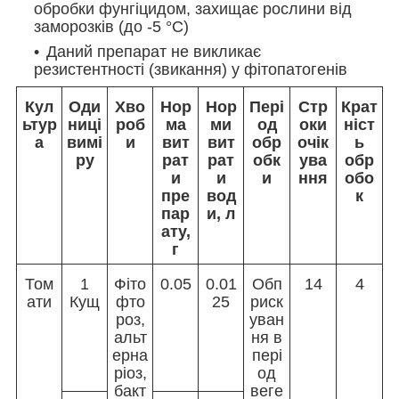
обробки фунгіцидом, захищає рослини від
заморозків (до -5 °С)
Даний препарат не викликає
резистентності (звикання) у фітопатогенів
Кул
Оди
Хво
Нор
Нор
Пері
Стр
Крат
ьтур
ниці
роб
ма
ми
од
оки
ніст
а
вимі
и
вит
вит
обр
очік
ь
ру
рат
рат
обк
ува
обр
и
и
и
ння
обо
пре
вод
к
пар
и, л
ату,
г
Том
1
Фіто
0.05
0.01
Обп
14
4
ати
Кущ
фто
25
риск
роз,
уван
альт
ня в
ерна
пері
ріоз,
од
бакт
веге