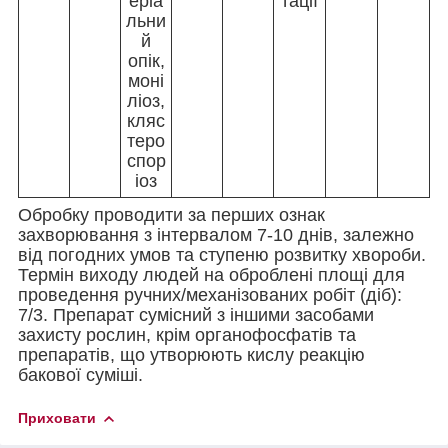
еріа
тації
льни
й
опік,
моні
ліоз,
кляс
теро
спор
іоз
Обробку проводити за перших ознак
захворювання з інтервалом 7-10 днів, залежно
від погодних умов та ступеню розвитку хвороби.
Термін виходу людей на оброблені площі для
проведення ручних/механізованих робіт (діб):
7/3. Препарат сумісний з іншими засобами
захисту рослин, крім органофосфатів та
препаратів, що утворюють кислу реакцію
бакової суміші.
Приховати